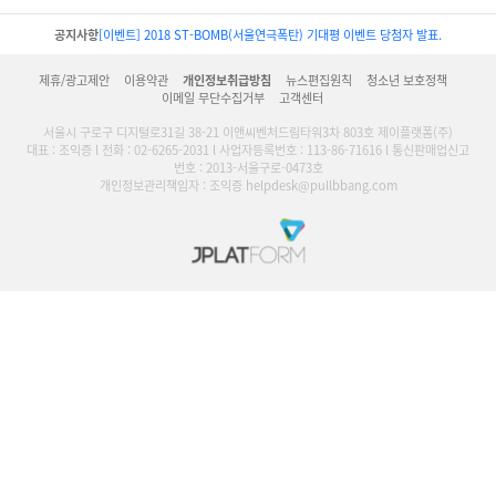
공지사항
[이벤트] 2018 ST-BOMB(서울연극폭탄) 기대평 이벤트 당첨자 발표.
제휴/광고제안
이용약관
개인정보취급방침
뉴스편집원칙
청소년 보호정책
이메일 무단수집거부
고객센터
서울시 구로구 디지털로31길 38-21 이앤씨벤처드림타워3차 803호 제이플랫폼(주)
대표 : 조익증 l 전화 : 02-6265-2031 l 사업자등록번호 : 113-86-71616 l 통신판매업신고
번호 : 2013-서울구로-0473호
개인정보관리책임자 : 조익증 helpdesk@pullbbang.com