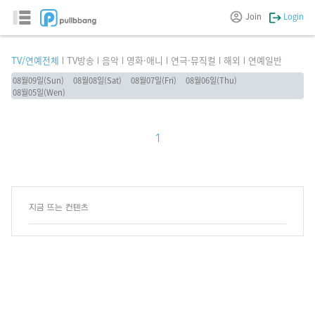
Join
Login
TV/연예전체
TV방송
음악
영화·애니
연극·뮤직컬
해외
연예일반
08월09일(Sun)
08월08일(Sat)
08월07일(Fri)
08월06일(Thu)
08월05일(Wen)
1
지금 뜨는 컨텐츠