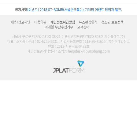
공지사항
[이벤트] 2018 ST-BOMB(서울연극폭탄) 기대평 이벤트 당첨자 발표.
제휴/광고제안
이용약관
개인정보취급방침
뉴스편집원칙
청소년 보호정책
이메일 무단수집거부
고객센터
서울시 구로구 디지털로31길 38-21 이앤씨벤처드림타워3차 803호 제이플랫폼(주)
대표 : 조익증 l 전화 : 02-6265-2031 l 사업자등록번호 : 113-86-71616 l 통신판매업신고
번호 : 2013-서울구로-0473호
개인정보관리책임자 : 조익증 helpdesk@pullbbang.com