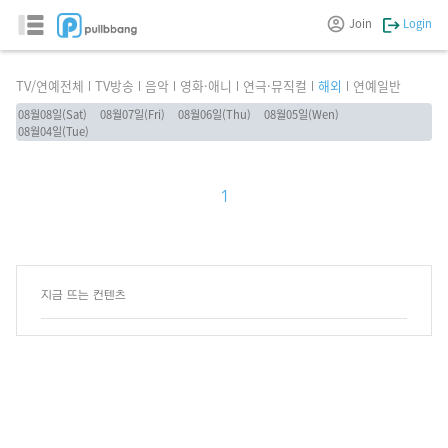
Join
Login
TV/연예전체
TV방송
음악
영화·애니
연극·뮤직컬
해외
연예일반
08월08일(Sat)
08월07일(Fri)
08월06일(Thu)
08월05일(Wen)
08월04일(Tue)
1
지금 뜨는 컨텐츠