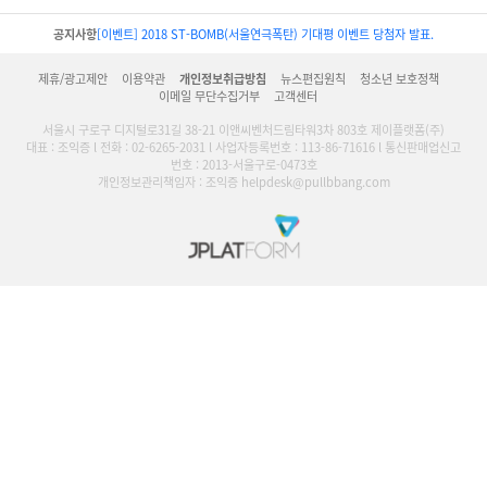
공지사항
[이벤트] 2018 ST-BOMB(서울연극폭탄) 기대평 이벤트 당첨자 발표.
제휴/광고제안
이용약관
개인정보취급방침
뉴스편집원칙
청소년 보호정책
이메일 무단수집거부
고객센터
서울시 구로구 디지털로31길 38-21 이앤씨벤처드림타워3차 803호 제이플랫폼(주)
대표 : 조익증 l 전화 : 02-6265-2031 l 사업자등록번호 : 113-86-71616 l 통신판매업신고
번호 : 2013-서울구로-0473호
개인정보관리책임자 : 조익증 helpdesk@pullbbang.com