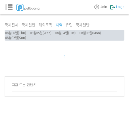
Join
Login
국제전체
국제일반
해외토픽
지역
유럽
국제일반
08월06일(Thu)
08월05일(Wen)
08월04일(Tue)
08월03일(Mon)
08월02일(Sun)
1
지금 뜨는 컨텐츠