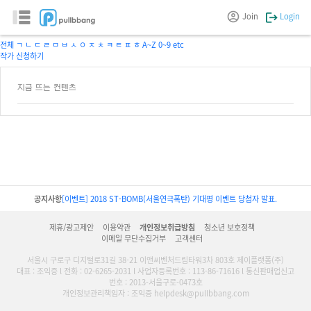
작가방
Join
Login
작품별
작가별
전체
ㄱ
ㄴ
ㄷ
ㄹ
ㅁ
ㅂ
ㅅ
ㅇ
ㅈ
ㅊ
ㅋ
ㅌ
ㅍ
ㅎ
A~Z
0~9
etc
작가 신청하기
지금 뜨는 컨텐츠
공지사항
[이벤트] 2018 ST-BOMB(서울연극폭탄) 기대평 이벤트 당첨자 발표.
제휴/광고제안
이용약관
개인정보취급방침
청소년 보호정책
이메일 무단수집거부
고객센터
서울시 구로구 디지털로31길 38-21 이앤씨벤처드림타워3차 803호 제이플랫폼(주)
대표 : 조익증 l 전화 : 02-6265-2031 l 사업자등록번호 : 113-86-71616 l 통신판매업신고
번호 : 2013-서울구로-0473호
개인정보관리책임자 : 조익증 helpdesk@pullbbang.com