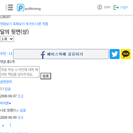
막장사설탐정 라임캣
Join
Login
글/그림 :
yunc11
13
8207
첫회보기
목록보기
작가의 다른 작품
달의 뒷면(상)
추천 : 13
댓글
총
2
개
등록
살찐앙마
?.?
답글
2008-06-07
신고
마이쭌♥
너로 정했다☆
답글
2008-06-09
신고
1