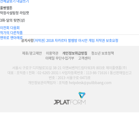
전체글보기
내글쓰기
풀빵웹툰
막장사설탐정 라임캣
3화-달의 뒷면(상)
이전회
다음회
작가의 다른작품
맨위로
맨아래로
공지사항
[저작권] 2018 자카르타 팔렘방 아시안 게임 저작권 보호요청
제휴/광고제안
이용약관
개인정보취급방침
청소년 보호정책
이메일 무단수집거부
고객센터
서울시 구로구 디지털로31길 38-21 이앤씨벤처드림타워3차 803호 제이플랫폼(주)
대표 : 조익증 l 전화 : 02-6265-2031 l 사업자등록번호 : 113-86-71616 l 통신판매업신고
번호 : 2013-서울구로-0473호
개인정보관리책임자 : 조익증 helpdesk@pullbbang.com