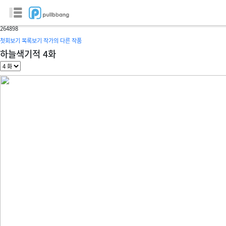
하늘색기적
글/그림 :
조종원
26
4898
첫회보기
목록보기
작가의 다른 작품
하늘색기적 4화