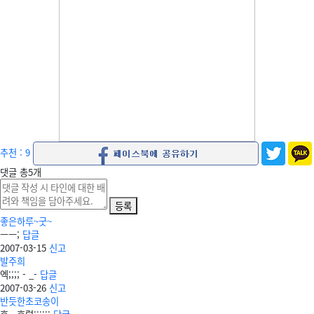
추천 : 9
댓글
총
5
개
등록
좋은하루~굿~
ㅡㅡ;
답글
2007-03-15
신고
발주희
엑;;;; - _-
답글
2007-03-26
신고
반듯한초코송이