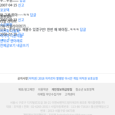
후...후럴;;;;;;
답글
2007-04-15
신고
꼬꼬덱
아 그게 뭐야~~~ㅋㅋ
답글
풀빵웹툰
2007-08-23
신고
리얼 라이어
소심삐형
7화-리얼라이어(7)...
오호~ 혼자서도 해볼수 있겠구만! 한번 해 봐야징..ㅋㅋㅋ
답글
이전회
다음회
2008-07-29
신고
작가의 다른작품
1
맨위로
맨아래로
전체글보기
내글쓰기
공지사항
[저작권] 2018 자카르타 팔렘방 아시안 게임 저작권 보호요청
제휴/광고제안
이용약관
개인정보취급방침
청소년 보호정책
이메일 무단수집거부
고객센터
서울시 구로구 디지털로31길 38-21 이앤씨벤처드림타워3차 803호 제이플랫폼(주)
대표 : 조익증 l 전화 : 02-6265-2031 l 사업자등록번호 : 113-86-71616 l 통신판매업신고
번호 : 2013-서울구로-0473호
개인정보관리책임자 : 조익증 helpdesk@pullbbang.com