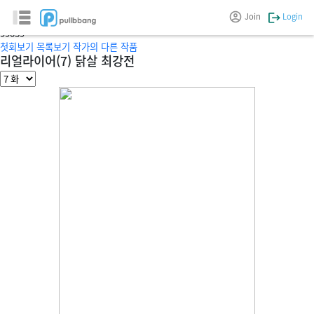
리얼 라이어
Join
Login
글/그림 :
소녕Aziz
9
9039
첫회보기
목록보기
작가의 다른 작품
리얼라이어(7) 닭살 최강전