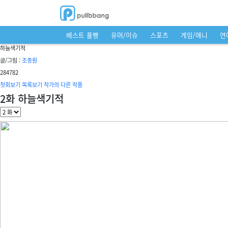
베스트 풀빵
유머/이슈
스포츠
게임/애니
연
하늘색기적
글/그림 :
조종원
28
4782
첫회보기
목록보기
작가의 다른 작품
2화 하늘색기적