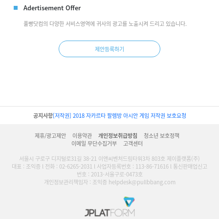
Adertisement Offer
풀빵닷컴의 다양한 서비스영역에 귀사의 광고를 노출시켜 드리고 있습니다.
제안등록하기
공지사항
[저작권] 2018 자카르타 팔렘방 아시안 게임 저작권 보호요청
제휴/광고제안
이용약관
개인정보취급방침
청소년 보호정책
이메일 무단수집거부
고객센터
서울시 구로구 디지털로31길 38-21 이앤씨벤처드림타워3차 803호 제이플랫폼(주)
대표 : 조익증 l 전화 : 02-6265-2031 l 사업자등록번호 : 113-86-71616 l 통신판매업신고
번호 : 2013-서울구로-0473호
개인정보관리책임자 : 조익증 helpdesk@pullbbang.com