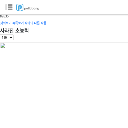
수상한 상담소
글/그림 :
wowdog
8
2635
첫회보기
목록보기
작가의 다른 작품
사라진 초능력