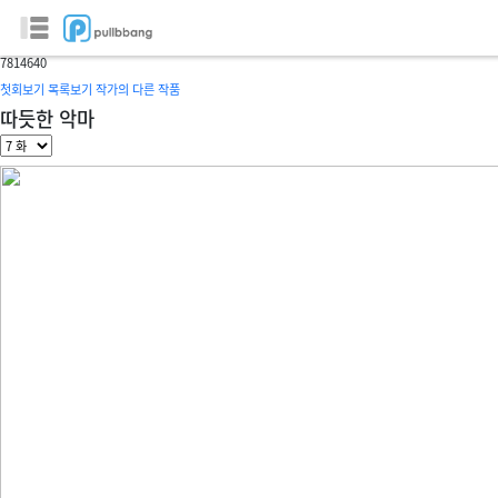
NPC - 세상 모든 것의 배후
글/그림 :
마나각
78
14640
첫회보기
목록보기
작가의 다른 작품
따듯한 악마