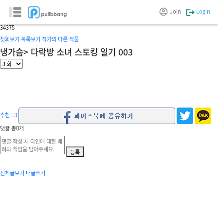
냉가슴
Join
Login
글/그림 :
은쟁반
3
4375
첫회보기
목록보기
작가의 다른 작품
냉가슴> 다락방 소녀 스토킹 일기 003
추천 : 3
댓글
총
0
개
등록
전체글보기
내글쓰기