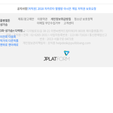
공지사항
[저작권] 2018 자카르타 팔렘방 아시안 게임 저작권 보호요청
제휴/광고제안
이용약관
개인정보취급방침
청소년 보호정책
풀빵웹툰
이메일 무단수집거부
고객센터
냉가슴
3화-냉가슴> 다락방...
서울시 구로구 디지털로31길 38-21 이앤씨벤처드림타워3차 803호 제이플랫폼(주)
대표 : 조익증 l 전화 : 02-6265-2031 l 사업자등록번호 : 113-86-71616 l 통신판매업신고
이전회
다음회
번호 : 2013-서울구로-0473호
작가의 다른작품
개인정보관리책임자 : 조익증 helpdesk@pullbbang.com
맨위로
맨아래로