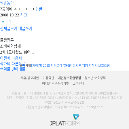
씌발놈아
2등이네 ㅅㄱㅋㅋㅋㅋ
답글
2008-10-22
신고
1
전체글보기
내글쓰기
풀빵웹툰
조비씨와함께
2화-[도니월드]싫어...
이전회
다음회
작가의 다른작품
공지사항
[저작권] 2018 자카르타 팔렘방 아시안 게임 저작권 보호요청
맨위로
맨아래로
제휴/광고제안
이용약관
개인정보취급방침
청소년 보호정책
이메일 무단수집거부
고객센터
서울시 구로구 디지털로31길 38-21 이앤씨벤처드림타워3차 803호 제이플랫폼(주)
대표 : 조익증 l 전화 : 02-6265-2031 l 사업자등록번호 : 113-86-71616 l 통신판매업신고
번호 : 2013-서울구로-0473호
개인정보관리책임자 : 조익증 helpdesk@pullbbang.com