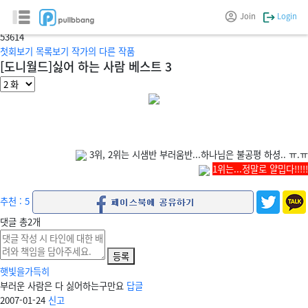
조비씨와함께
Join
Login
글/그림 :
paratos
5
3614
첫회보기
목록보기
작가의 다른 작품
[도니월드]싫어 하는 사람 베스트 3
3위, 2위는 시샘반 부러움반...하나님은 불공평 하셩.. ㅠ.ㅠ
1위는...정말로 얄밉다!!!!!
추천 : 5
댓글
총
2
개
등록
햇빛을가득히
부러운 사람은 다 싫어하는구만요
답글
2007-01-24
신고