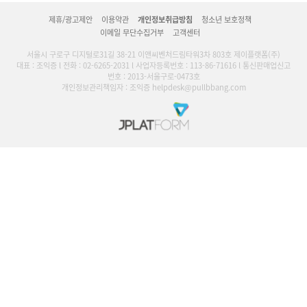
제휴/광고제안
이용약관
개인정보취급방침
청소년 보호정책
이메일 무단수집거부
고객센터
서울시 구로구 디지털로31길 38-21 이앤씨벤처드림타워3차 803호 제이플랫폼(주)
대표 : 조익증 l 전화 : 02-6265-2031 l 사업자등록번호 : 113-86-71616 l 통신판매업신고
번호 : 2013-서울구로-0473호
개인정보관리책임자 : 조익증 helpdesk@pullbbang.com