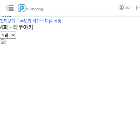
Ray군의 일본일기
Join
글/그림 :
7
5701
첫회보기
목록보기
작가의 다른 작품
4화 - 타코야키