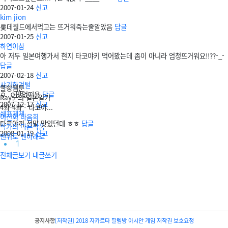
2007-01-24
신고
kim jion
롳데월드에서먹고는 뜨거워죽는줄알았음
답글
2007-01-25
신고
하연이삼
아 저두 일본여행가서 현지 타코야키 먹어봤는데 좀이 아니라 엄청뜨거워요!!??-_-
답글
2007-02-18
신고
샤기한겨털
풀빵웹툰
ㅇ_ㅇ맛없떠용
답글
Ray군의 일본일기
2007-12-17
신고
4화-4화 - 타코야...
쉐프제제
이전회
다음회
타코야끼 정말 맛있던데 ㅎㅎ
답글
작가의 다른작품
2008-01-19
신고
맨위로
맨아래로
1
전체글보기
내글쓰기
공지사항
[저작권] 2018 자카르타 팔렘방 아시안 게임 저작권 보호요청