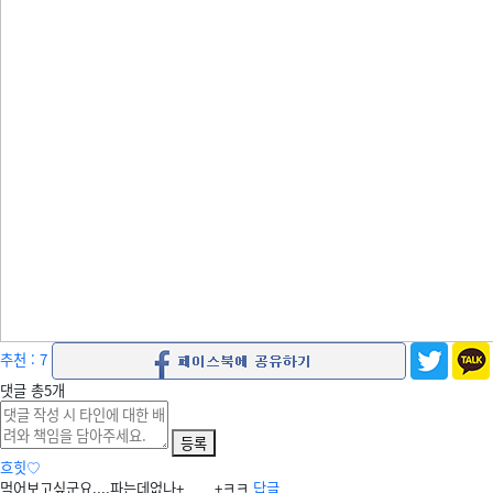
추천 : 7
댓글
총
5
개
등록
흐힛♡
먹어보고싶군요....파는데없나+____+ㅋㅋ
답글