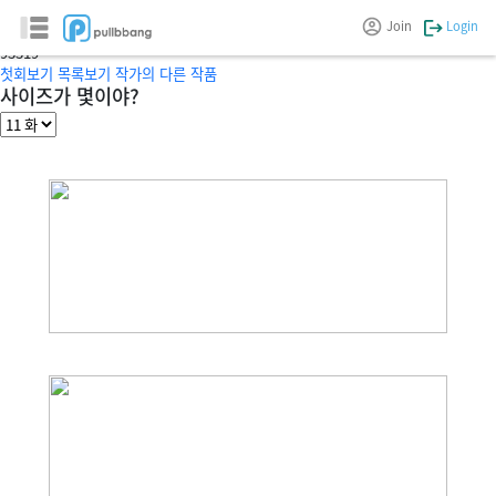
자취방의 금수들
Join
Login
글/그림 :
neineko
9
3319
첫회보기
목록보기
작가의 다른 작품
사이즈가 몇이야?