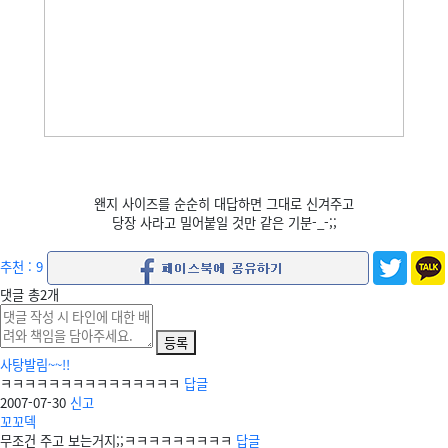
왠지 사이즈를 순순히 대답하면 그대로 신겨주고
당장 사라고 밀어붙일 것만 같은 기분-_-;;
추천 : 9
댓글
총
2
개
등록
사탕발림~~!!
ㅋㅋㅋㅋㅋㅋㅋㅋㅋㅋㅋㅋㅋㅋㅋ
답글
2007-07-30
신고
꼬꼬덱
무조건 주고 보는거지;;ㅋㅋㅋㅋㅋㅋㅋㅋㅋ
답글