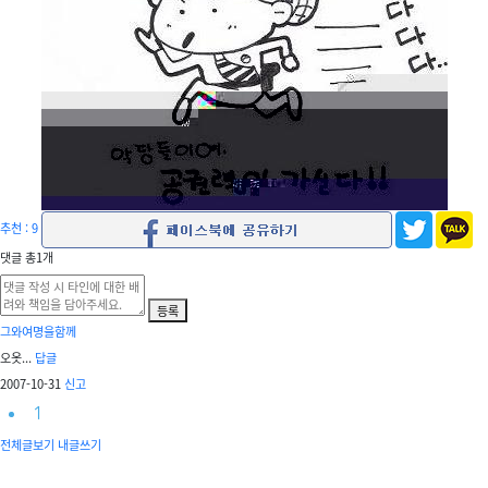
추천 : 9
댓글
총
1
개
등록
그와여명을함께
오옷...
답글
2007-10-31
신고
1
전체글보기
내글쓰기