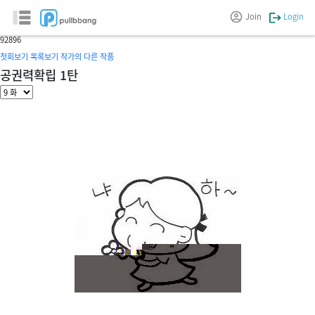
뽈스토리
Join
Login
글/그림 :
한쭈
9
2896
첫회보기
목록보기
작가의 다른 작품
공권력확립 1탄