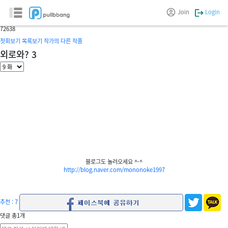
플라이앤펜
Join
Login
글/그림 :
악어개
7
2638
첫회보기
목록보기
작가의 다른 작품
외로와? 3
블로그도 놀러오세요 ^-^
http://blog.naver.com/mononoke1997
추천 : 7
댓글
총
1
개