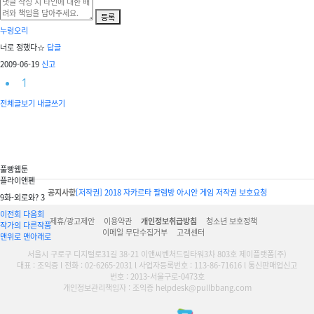
등록
누렁오리
너로 정했다☆
답글
2009-06-19
신고
1
전체글보기
내글쓰기
풀빵웹툰
플라이앤펜
공지사항
[저작권] 2018 자카르타 팔렘방 아시안 게임 저작권 보호요청
9화-외로와? 3
이전회
다음회
제휴/광고제안
이용약관
개인정보취급방침
청소년 보호정책
작가의 다른작품
이메일 무단수집거부
고객센터
맨위로
맨아래로
서울시 구로구 디지털로31길 38-21 이앤씨벤처드림타워3차 803호 제이플랫폼(주)
대표 : 조익증 l 전화 : 02-6265-2031 l 사업자등록번호 : 113-86-71616 l 통신판매업신고
번호 : 2013-서울구로-0473호
개인정보관리책임자 : 조익증 helpdesk@pullbbang.com