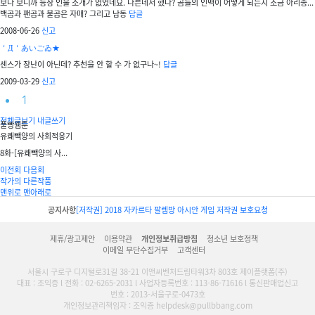
보다 보니까 등장 인물 소개가 없었네요. 다른데서 했나? 곰들의 인맥이 어떻게 되는지 조금 아리송...
백곰과 팬곰과 불곰은 자매? 그리고 남동
답글
2008-06-26
신고
＇Д＇あいごゐ★
센스가 장난이 아닌데? 추천을 안 할 수 가 없구나~!
답글
2009-03-29
신고
1
전체글보기
내글쓰기
풀빵웹툰
유쾌빽양의 사회적응기
8화-[유쾌빽양의 사...
이전회
다음회
작가의 다른작품
맨위로
맨아래로
공지사항
[저작권] 2018 자카르타 팔렘방 아시안 게임 저작권 보호요청
제휴/광고제안
이용약관
개인정보취급방침
청소년 보호정책
이메일 무단수집거부
고객센터
서울시 구로구 디지털로31길 38-21 이앤씨벤처드림타워3차 803호 제이플랫폼(주)
대표 : 조익증 l 전화 : 02-6265-2031 l 사업자등록번호 : 113-86-71616 l 통신판매업신고
번호 : 2013-서울구로-0473호
개인정보관리책임자 : 조익증 helpdesk@pullbbang.com