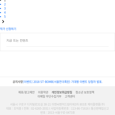
1
2
3
4
5
작가 신청하기
지금 뜨는 컨텐츠
공지사항
[이벤트] 2018 ST-BOMB(서울연극폭탄) 기대평 이벤트 당첨자 발표.
제휴/광고제안
이용약관
개인정보취급방침
청소년 보호정책
이메일 무단수집거부
고객센터
서울시 구로구 디지털로31길 38-21 이앤씨벤처드림타워3차 803호 제이플랫폼(주)
대표 : 조익증 l 전화 : 02-6265-2031 l 사업자등록번호 : 113-86-71616 l 통신판매업신고
번호 : 2013-서울구로-0473호