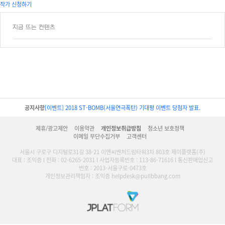
작가 신청하기
지금 뜨는 컨텐츠
공지사항
[이벤트] 2018 ST-BOMB(서울연극폭탄) 기대평 이벤트 당첨자 발표.
제휴/광고제안
이용약관
개인정보취급방침
청소년 보호정책
이메일 무단수집거부
고객센터
서울시 구로구 디지털로31길 38-21 이앤씨벤처드림타워3차 803호 제이플랫폼(주)
대표 : 조익증 l 전화 : 02-6265-2031 l 사업자등록번호 : 113-86-71616 l 통신판매업신고
번호 : 2013-서울구로-0473호
개인정보관리책임자 : 조익증 helpdesk@pullbbang.com