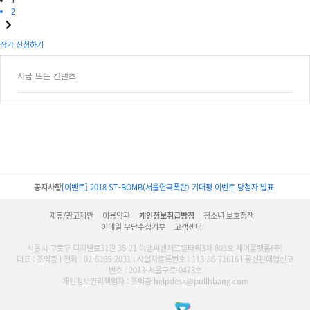
1
2
작가 신청하기
지금 뜨는 컨텐츠
공지사항
[이벤트] 2018 ST-BOMB(서울연극폭탄) 기대평 이벤트 당첨자 발표.
제휴/광고제안
이용약관
개인정보취급방침
청소년 보호정책
이메일 무단수집거부
고객센터
서울시 구로구 디지털로31길 38-21 이앤씨벤처드림타워3차 803호 제이플랫폼(주)
대표 : 조익증 l 전화 : 02-6265-2031 l 사업자등록번호 : 113-86-71616 l 통신판매업신고
번호 : 2013-서울구로-0473호
개인정보관리책임자 : 조익증 helpdesk@pullbbang.com