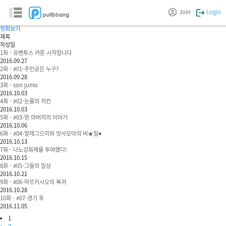
JUVENTUS-CARTOON
Join
Login
러브코어
첫회보기
제목
작성일
1화 - 유벤투스 카툰 시작합니다
2016.09.27
2화 - #01-주인공은 누구?
2016.09.28
3화 - son jumo
2016.10.03
4화 - #02-눈물의 치킨
2016.10.03
5화 - #03-한 아버지의 이야기
2016.10.06
6화 - #04-알레그으리와 앗사모아의 비★밀♥
2016.10.13
7화 - 나노강화제를 투여했다!
2016.10.15
8화 - #05-그들의 일상
2016.10.21
9화 - #06-마르키시오의 복귀
2016.10.28
10화 - #07-경기 후
2016.11.05
1