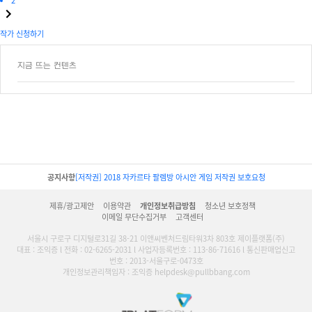
2
작가 신청하기
지금 뜨는 컨텐츠
공지사항
[저작권] 2018 자카르타 팔렘방 아시안 게임 저작권 보호요청
제휴/광고제안
이용약관
개인정보취급방침
청소년 보호정책
이메일 무단수집거부
고객센터
서울시 구로구 디지털로31길 38-21 이앤씨벤처드림타워3차 803호 제이플랫폼(주)
대표 : 조익증 l 전화 : 02-6265-2031 l 사업자등록번호 : 113-86-71616 l 통신판매업신고
번호 : 2013-서울구로-0473호
개인정보관리책임자 : 조익증 helpdesk@pullbbang.com