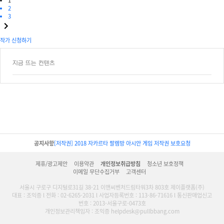
1
2
3
작가 신청하기
지금 뜨는 컨텐츠
공지사항
[저작권] 2018 자카르타 팔렘방 아시안 게임 저작권 보호요청
제휴/광고제안
이용약관
개인정보취급방침
청소년 보호정책
이메일 무단수집거부
고객센터
서울시 구로구 디지털로31길 38-21 이앤씨벤처드림타워3차 803호 제이플랫폼(주)
대표 : 조익증 l 전화 : 02-6265-2031 l 사업자등록번호 : 113-86-71616 l 통신판매업신고
번호 : 2013-서울구로-0473호
개인정보관리책임자 : 조익증 helpdesk@pullbbang.com