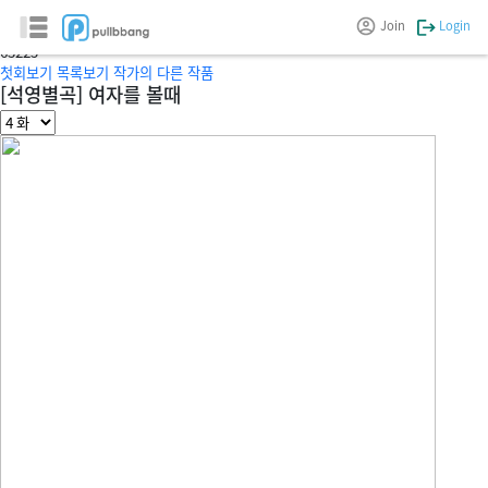
석영별곡
Join
Login
글/그림 :
juntai0
6
3225
첫회보기
목록보기
작가의 다른 작품
[석영별곡] 여자를 볼때