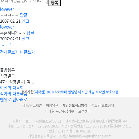
등록
lovever
ㅋㅋㅋㅋㅋ
답글
2007-02-21
신고
lovever
훈훈하니? ㅎㅎ
답글
2007-02-21
신고
1
전체글보기
내글쓰기
풀빵웹툰
석영별곡
4화-[석영별곡] 여...
이전회
다음회
공지사항
[저작권] 2018 자카르타 팔렘방 아시안 게임 저작권 보호요청
작가의 다른작품
맨위로
맨아래로
제휴/광고제안
이용약관
개인정보취급방침
청소년 보호정책
이메일 무단수집거부
고객센터
서울시 구로구 디지털로31길 38-21 이앤씨벤처드림타워3차 803호 제이플랫폼(주)
대표 : 조익증 l 전화 : 02-6265-2031 l 사업자등록번호 : 113-86-71616 l 통신판매업신고
번호 : 2013-서울구로-0473호
개인정보관리책임자 : 조익증 helpdesk@pullbbang.com