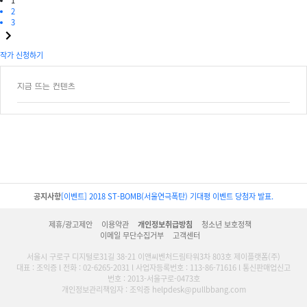
1
2
3
작가 신청하기
지금 뜨는 컨텐츠
공지사항
[이벤트] 2018 ST-BOMB(서울연극폭탄) 기대평 이벤트 당첨자 발표.
제휴/광고제안
이용약관
개인정보취급방침
청소년 보호정책
이메일 무단수집거부
고객센터
서울시 구로구 디지털로31길 38-21 이앤씨벤처드림타워3차 803호 제이플랫폼(주)
대표 : 조익증 l 전화 : 02-6265-2031 l 사업자등록번호 : 113-86-71616 l 통신판매업신고
번호 : 2013-서울구로-0473호
개인정보관리책임자 : 조익증 helpdesk@pullbbang.com