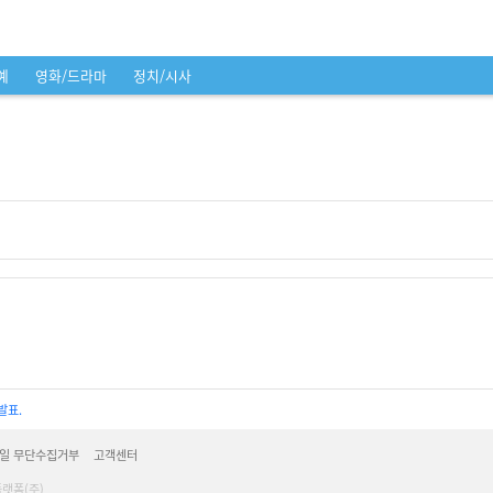
예
영화/드라마
정치/시사
발표.
일 무단수집거부
고객센터
플랫폼(주)