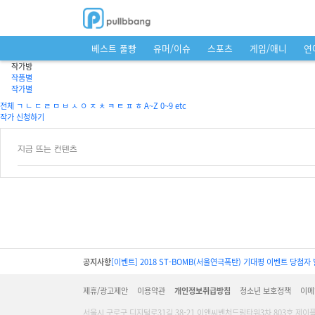
베스트 풀빵
유머/이슈
스포츠
게임/애니
연
작가방
작품별
작가별
전체
ㄱ
ㄴ
ㄷ
ㄹ
ㅁ
ㅂ
ㅅ
ㅇ
ㅈ
ㅊ
ㅋ
ㅌ
ㅍ
ㅎ
A~Z
0~9
etc
작가 신청하기
지금 뜨는 컨텐츠
공지사항
[이벤트] 2018 ST-BOMB(서울연극폭탄) 기대평 이벤트 당첨자 
제휴/광고제안
이용약관
개인정보취급방침
청소년 보호정책
이메
서울시 구로구 디지털로31길 38-21 이앤씨벤처드림타워3차 803호 제이