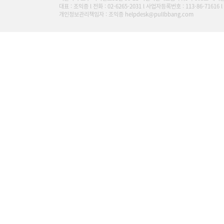
대표 : 조익증 l 전화 : 02-6265-2031 l 사업자등록번호 : 113-86-716
개인정보관리책임자 : 조익증 helpdesk@pullbbang.com